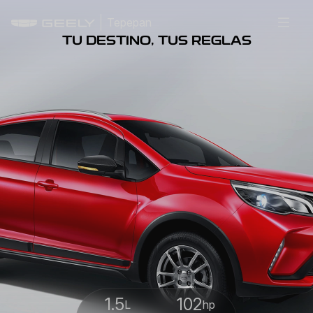
Tepepan
TU DESTINO, TUS REGLAS
1.5
102
L
hp