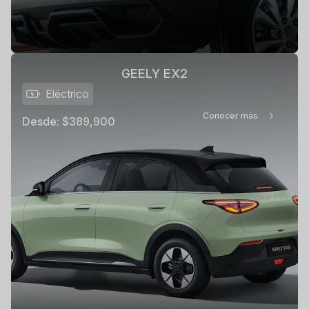
GEELY EX2
Eléctrico
Conocer más
Desde:
$389,900