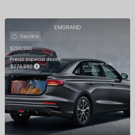
EMGRAND
Gasolina
$299,990
Precio especial desde:
Conocer más
$274,990