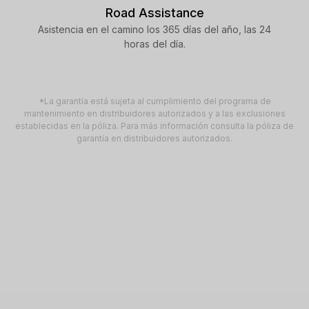
Road Assistance
Asistencia en el camino los 365 días del año, las 24
horas del día.
*La garantía está sujeta al cumplimiento del programa de
mantenimiento en distribuidores autorizados y a las exclusiones
establecidas en la póliza. Para más información consulta la póliza de
garantía en distribuidores autorizados.