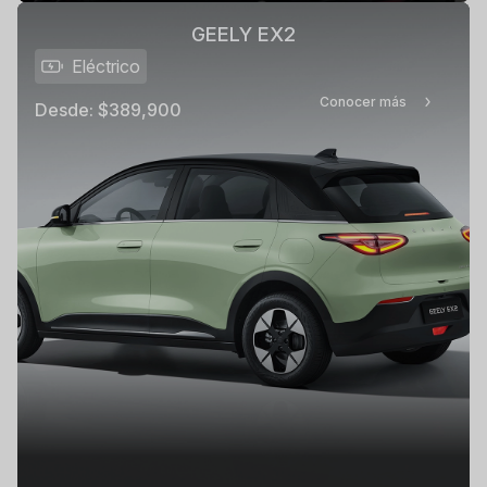
GEELY EX2
Eléctrico
Conocer más
Desde:
$389,900